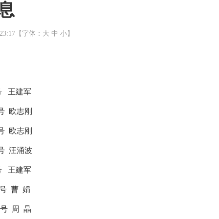
息
23:17【字体：
大
中
小
】
39号 王建军
84号 欧志刚
97号 欧志刚
91号 汪涌波
89号 王建军
95号 曹 娟
88号 周 晶