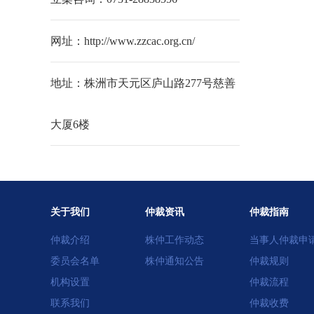
网址：http://www.zzcac.org.cn/
地址：株洲市天元区庐山路277号慈善
大厦6楼
关于我们
仲裁资讯
仲裁指南
仲裁介绍
株仲工作动态
当事人仲裁申
委员会名单
株仲通知公告
仲裁规则
机构设置
仲裁流程
联系我们
仲裁收费