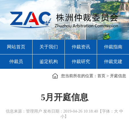
网站首页
关于我们
仲裁资讯
仲裁指南
仲裁员
鉴定机构
仲裁研究
仲裁党建
您当前所在的位置：
首页
>
开庭信息
5月开庭信息
信息来源：管理用户 发布日期：2019-04-26 10:18:40【字体：
大
中
小
】