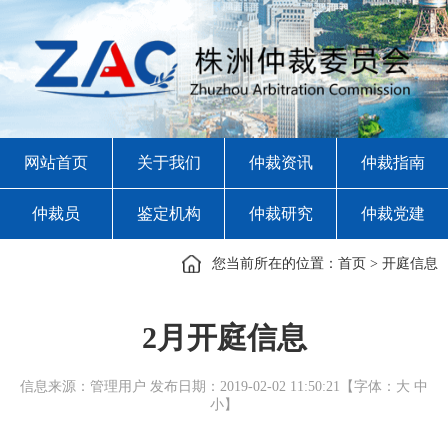
网站首页
关于我们
仲裁资讯
仲裁指南
仲裁员
鉴定机构
仲裁研究
仲裁党建
您当前所在的位置：
首页
>
开庭信息
2月开庭信息
信息来源：管理用户 发布日期：2019-02-02 11:50:21【字体：
大
中
小
】