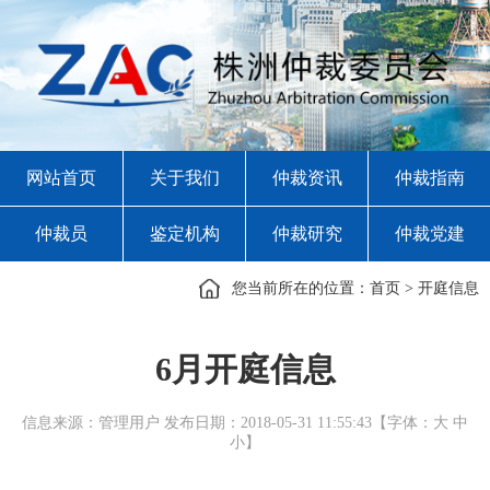
网站首页
关于我们
仲裁资讯
仲裁指南
仲裁员
鉴定机构
仲裁研究
仲裁党建
您当前所在的位置：
首页
>
开庭信息
6月开庭信息
信息来源：管理用户 发布日期：2018-05-31 11:55:43【字体：
大
中
小
】